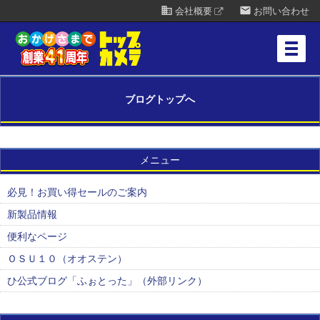
business
mail
会社概要
お問い合わせ
ブログトップへ
メニュー
必見！お買い得セールのご案内
新製品情報
便利なページ
ＯＳＵ１０（オオステン）
ひ公式ブログ「ふぉとった」（外部リンク）