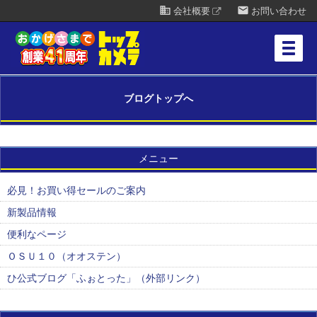
business
mail
会社概要
お問い合わせ
ブログトップへ
メニュー
必見！お買い得セールのご案内
新製品情報
便利なページ
ＯＳＵ１０（オオステン）
ひ公式ブログ「ふぉとった」（外部リンク）