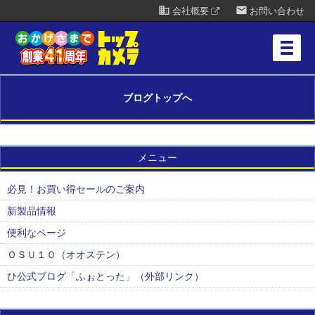
business
mail
会社概要
お問い合わせ
ブログトップへ
メニュー
必見！お買い得セールのご案内
新製品情報
便利なページ
ＯＳＵ１０（オオステン）
ひ公式ブログ「ふぉとった」（外部リンク）